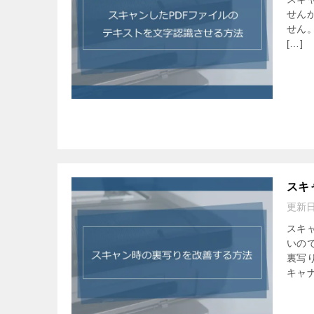
せん
せん
[…]
スキ
更新
スキ
いの
裏写
キャナ