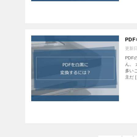
PD
更新
PD
ん。
多い
主だ [