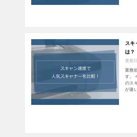
スキ
は？
更新
業務
す。
のス
が速い