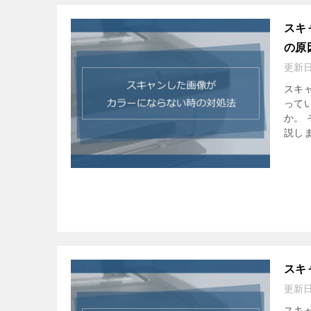
スキ
の原
更新
スキ
って
か。
説しま
スキ
更新
スキ