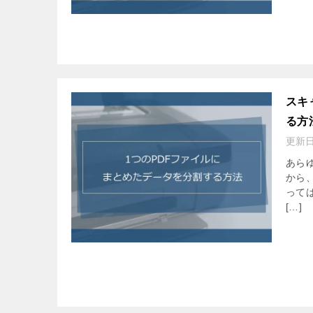
スキ
る方
更新
あら
から
って
[…]