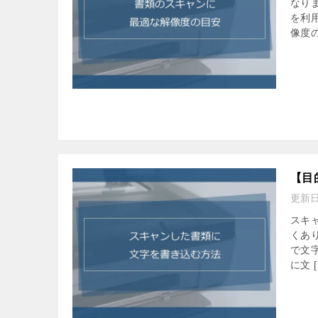
なり
を利
像度の
【目
更新
スキ
くあ
で文
に文 [