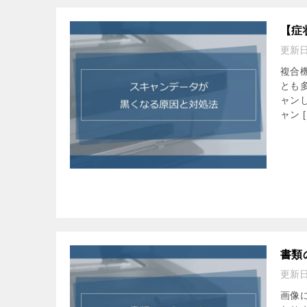
【症
更新
複合
とも
ャン
ャン [
書類
更新
画像