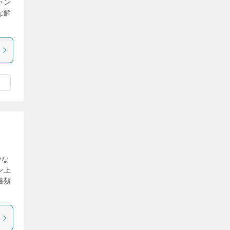
ャン
な解
少な
ン上
書類