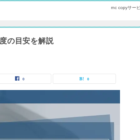
mc copy
度の目安を解説
0
0